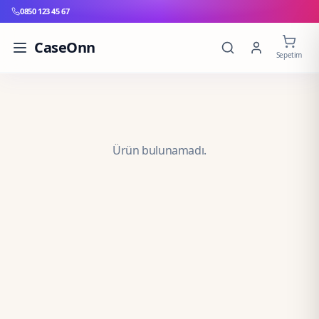
0850 123 45 67
CaseOnn
Sepetim
Ürün bulunamadı.