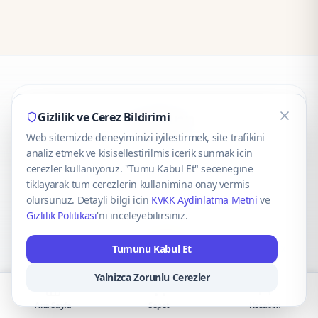
CaseOnn
Gizlilik ve Cerez Bildirimi
Web sitemizde deneyiminizi iyilestirmek, site trafikini
© 2025 CaseOnn. Tüm hakları saklıdır.
analiz etmek ve kisisellestirilmis icerik sunmak icin
cerezler kullaniyoruz. "Tumu Kabul Et" secenegine
tiklayarak tum cerezlerin kullanimina onay vermis
olursunuz. Detayli bilgi icin
KVKK Aydinlatma Metni
ve
Gizlilik Politikasi
'ni inceleyebilirsiniz.
Güvenli ödeme altyapısı
iyzico
tarafından sağlanmaktadır.
Tumunu Kabul Et
iyzico ile Öde
Troy
VISA
Mastercard
AMEX
Yalnizca Zorunlu Cerezler
Ana Sayfa
Sepet
Hesabım