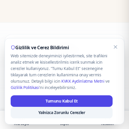
CaseOnn
Gizlilik ve Cerez Bildirimi
Web sitemizde deneyiminizi iyilestirmek, site trafikini
© 2025 CaseOnn. Tüm hakları saklıdır.
analiz etmek ve kisisellestirilmis icerik sunmak icin
cerezler kullaniyoruz. "Tumu Kabul Et" secenegine
tiklayarak tum cerezlerin kullanimina onay vermis
olursunuz. Detayli bilgi icin
KVKK Aydinlatma Metni
ve
Gizlilik Politikasi
'ni inceleyebilirsiniz.
Güvenli ödeme altyapısı
iyzico
tarafından sağlanmaktadır.
Tumunu Kabul Et
iyzico ile Öde
Troy
VISA
Mastercard
AMEX
Yalnizca Zorunlu Cerezler
Ana Sayfa
Sepet
Hesabım