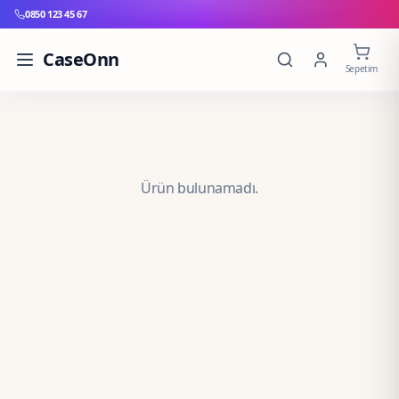
0850 123 45 67
CaseOnn
Sepetim
Ürün bulunamadı.