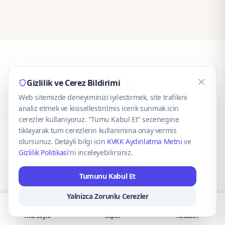
CaseOnn
Gizlilik ve Cerez Bildirimi
Web sitemizde deneyiminizi iyilestirmek, site trafikini
© 2025 CaseOnn. Tüm hakları saklıdır.
analiz etmek ve kisisellestirilmis icerik sunmak icin
cerezler kullaniyoruz. "Tumu Kabul Et" secenegine
tiklayarak tum cerezlerin kullanimina onay vermis
olursunuz. Detayli bilgi icin
KVKK Aydinlatma Metni
ve
Gizlilik Politikasi
'ni inceleyebilirsiniz.
Güvenli ödeme altyapısı
iyzico
tarafından sağlanmaktadır.
Tumunu Kabul Et
iyzico ile Öde
Troy
VISA
Mastercard
AMEX
Yalnizca Zorunlu Cerezler
Ana Sayfa
Sepet
Hesabım