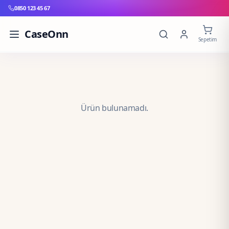
0850 123 45 67
CaseOnn
Sepetim
Ürün bulunamadı.