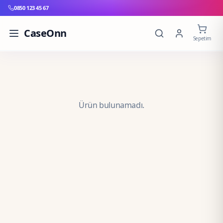
0850 123 45 67
CaseOnn
Sepetim
Ürün bulunamadı.