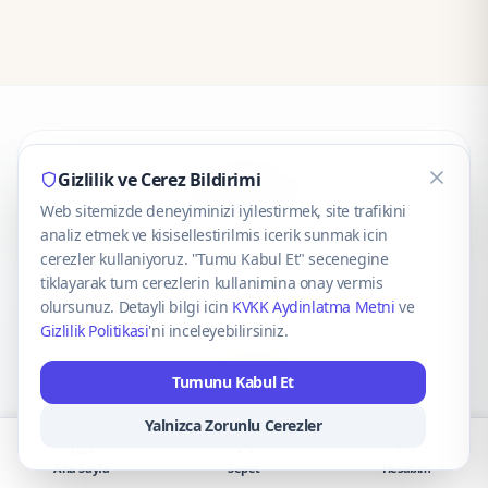
CaseOnn
Gizlilik ve Cerez Bildirimi
Web sitemizde deneyiminizi iyilestirmek, site trafikini
© 2025 CaseOnn. Tüm hakları saklıdır.
analiz etmek ve kisisellestirilmis icerik sunmak icin
cerezler kullaniyoruz. "Tumu Kabul Et" secenegine
tiklayarak tum cerezlerin kullanimina onay vermis
olursunuz. Detayli bilgi icin
KVKK Aydinlatma Metni
ve
Gizlilik Politikasi
'ni inceleyebilirsiniz.
Güvenli ödeme altyapısı
iyzico
tarafından sağlanmaktadır.
Tumunu Kabul Et
iyzico ile Öde
Troy
VISA
Mastercard
AMEX
Yalnizca Zorunlu Cerezler
Ana Sayfa
Sepet
Hesabım