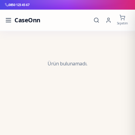
0850 123 45 67
CaseOnn
Sepetim
Ürün bulunamadı.