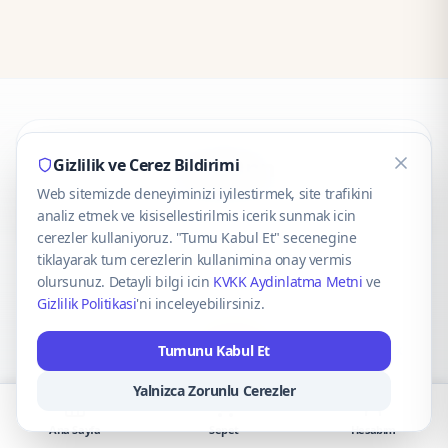
CaseOnn
Gizlilik ve Cerez Bildirimi
Web sitemizde deneyiminizi iyilestirmek, site trafikini
© 2025 CaseOnn. Tüm hakları saklıdır.
analiz etmek ve kisisellestirilmis icerik sunmak icin
cerezler kullaniyoruz. "Tumu Kabul Et" secenegine
tiklayarak tum cerezlerin kullanimina onay vermis
olursunuz. Detayli bilgi icin
KVKK Aydinlatma Metni
ve
Gizlilik Politikasi
'ni inceleyebilirsiniz.
Güvenli ödeme altyapısı
iyzico
tarafından sağlanmaktadır.
Tumunu Kabul Et
iyzico ile Öde
Troy
VISA
Mastercard
AMEX
Yalnizca Zorunlu Cerezler
Ana Sayfa
Sepet
Hesabım