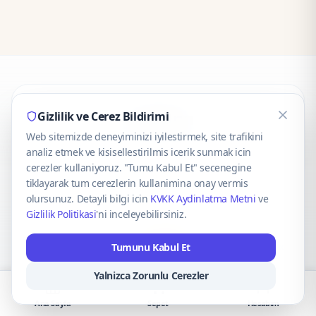
CaseOnn
Gizlilik ve Cerez Bildirimi
Web sitemizde deneyiminizi iyilestirmek, site trafikini
© 2025 CaseOnn. Tüm hakları saklıdır.
analiz etmek ve kisisellestirilmis icerik sunmak icin
cerezler kullaniyoruz. "Tumu Kabul Et" secenegine
tiklayarak tum cerezlerin kullanimina onay vermis
olursunuz. Detayli bilgi icin
KVKK Aydinlatma Metni
ve
Gizlilik Politikasi
'ni inceleyebilirsiniz.
Güvenli ödeme altyapısı
iyzico
tarafından sağlanmaktadır.
Tumunu Kabul Et
iyzico ile Öde
Troy
VISA
Mastercard
AMEX
Yalnizca Zorunlu Cerezler
Ana Sayfa
Sepet
Hesabım