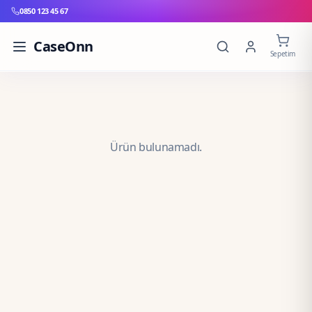
0850 123 45 67
CaseOnn
Sepetim
Ürün bulunamadı.