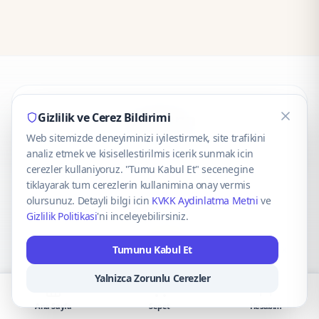
CaseOnn
Gizlilik ve Cerez Bildirimi
Web sitemizde deneyiminizi iyilestirmek, site trafikini
© 2025 CaseOnn. Tüm hakları saklıdır.
analiz etmek ve kisisellestirilmis icerik sunmak icin
cerezler kullaniyoruz. "Tumu Kabul Et" secenegine
tiklayarak tum cerezlerin kullanimina onay vermis
olursunuz. Detayli bilgi icin
KVKK Aydinlatma Metni
ve
Gizlilik Politikasi
'ni inceleyebilirsiniz.
Güvenli ödeme altyapısı
iyzico
tarafından sağlanmaktadır.
Tumunu Kabul Et
iyzico ile Öde
Troy
VISA
Mastercard
AMEX
Yalnizca Zorunlu Cerezler
Ana Sayfa
Sepet
Hesabım