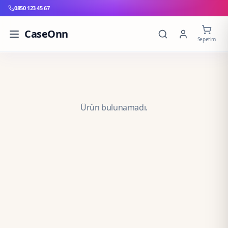
0850 123 45 67
CaseOnn
Sepetim
Ürün bulunamadı.