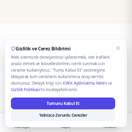
CaseOnn
Gizlilik ve Cerez Bildirimi
Web sitemizde deneyiminizi iyilestirmek, site trafikini
© 2025 CaseOnn. Tüm hakları saklıdır.
analiz etmek ve kisisellestirilmis icerik sunmak icin
cerezler kullaniyoruz. "Tumu Kabul Et" secenegine
tiklayarak tum cerezlerin kullanimina onay vermis
olursunuz. Detayli bilgi icin
KVKK Aydinlatma Metni
ve
Gizlilik Politikasi
'ni inceleyebilirsiniz.
Güvenli ödeme altyapısı
iyzico
tarafından sağlanmaktadır.
Tumunu Kabul Et
iyzico ile Öde
Troy
VISA
Mastercard
AMEX
Yalnizca Zorunlu Cerezler
Ana Sayfa
Sepet
Hesabım