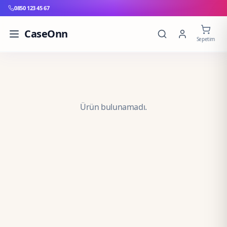
0850 123 45 67
CaseOnn
Sepetim
Ürün bulunamadı.