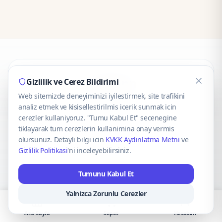
CaseOnn
Gizlilik ve Cerez Bildirimi
Web sitemizde deneyiminizi iyilestirmek, site trafikini
© 2025 CaseOnn. Tüm hakları saklıdır.
analiz etmek ve kisisellestirilmis icerik sunmak icin
cerezler kullaniyoruz. "Tumu Kabul Et" secenegine
tiklayarak tum cerezlerin kullanimina onay vermis
olursunuz. Detayli bilgi icin
KVKK Aydinlatma Metni
ve
Gizlilik Politikasi
'ni inceleyebilirsiniz.
Güvenli ödeme altyapısı
iyzico
tarafından sağlanmaktadır.
Tumunu Kabul Et
iyzico ile Öde
Troy
VISA
Mastercard
AMEX
Yalnizca Zorunlu Cerezler
Ana Sayfa
Sepet
Hesabım