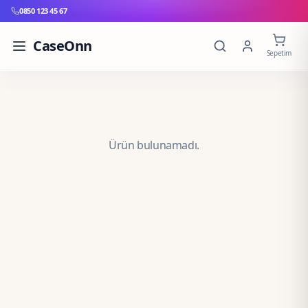
0850 123 45 67
CaseOnn
Sepetim
Ürün bulunamadı.