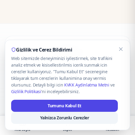
CaseOnn
Gizlilik ve Cerez Bildirimi
Web sitemizde deneyiminizi iyilestirmek, site trafikini
© 2025 CaseOnn. Tüm hakları saklıdır.
analiz etmek ve kisisellestirilmis icerik sunmak icin
cerezler kullaniyoruz. "Tumu Kabul Et" secenegine
tiklayarak tum cerezlerin kullanimina onay vermis
olursunuz. Detayli bilgi icin
KVKK Aydinlatma Metni
ve
Gizlilik Politikasi
'ni inceleyebilirsiniz.
Güvenli ödeme altyapısı
iyzico
tarafından sağlanmaktadır.
Tumunu Kabul Et
iyzico ile Öde
Troy
VISA
Mastercard
AMEX
Yalnizca Zorunlu Cerezler
Ana Sayfa
Sepet
Hesabım