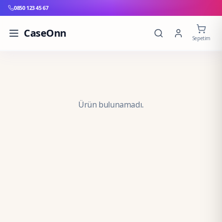
0850 123 45 67
CaseOnn
Sepetim
Ürün bulunamadı.