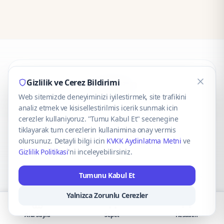
CaseOnn
Gizlilik ve Cerez Bildirimi
Web sitemizde deneyiminizi iyilestirmek, site trafikini
© 2025 CaseOnn. Tüm hakları saklıdır.
analiz etmek ve kisisellestirilmis icerik sunmak icin
cerezler kullaniyoruz. "Tumu Kabul Et" secenegine
tiklayarak tum cerezlerin kullanimina onay vermis
olursunuz. Detayli bilgi icin
KVKK Aydinlatma Metni
ve
Gizlilik Politikasi
'ni inceleyebilirsiniz.
Güvenli ödeme altyapısı
iyzico
tarafından sağlanmaktadır.
Tumunu Kabul Et
iyzico ile Öde
Troy
VISA
Mastercard
AMEX
Yalnizca Zorunlu Cerezler
Ana Sayfa
Sepet
Hesabım