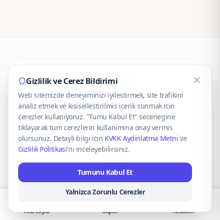
CaseOnn
Gizlilik ve Cerez Bildirimi
Web sitemizde deneyiminizi iyilestirmek, site trafikini
© 2025 CaseOnn. Tüm hakları saklıdır.
analiz etmek ve kisisellestirilmis icerik sunmak icin
cerezler kullaniyoruz. "Tumu Kabul Et" secenegine
tiklayarak tum cerezlerin kullanimina onay vermis
olursunuz. Detayli bilgi icin
KVKK Aydinlatma Metni
ve
Gizlilik Politikasi
'ni inceleyebilirsiniz.
Güvenli ödeme altyapısı
iyzico
tarafından sağlanmaktadır.
Tumunu Kabul Et
iyzico ile Öde
Troy
VISA
Mastercard
AMEX
Yalnizca Zorunlu Cerezler
Ana Sayfa
Sepet
Hesabım