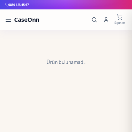
0850 123 45 67
CaseOnn
Sepetim
Ürün bulunamadı.