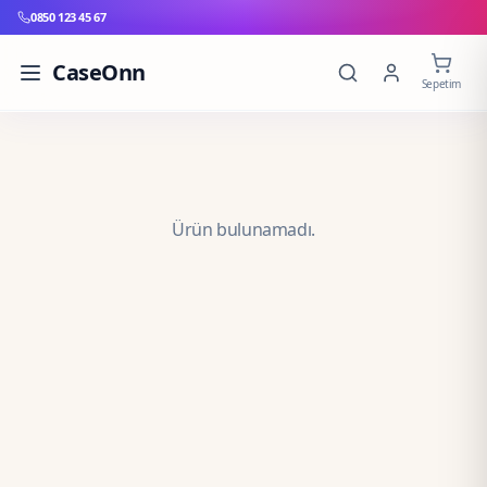
0850 123 45 67
CaseOnn
Sepetim
Ürün bulunamadı.