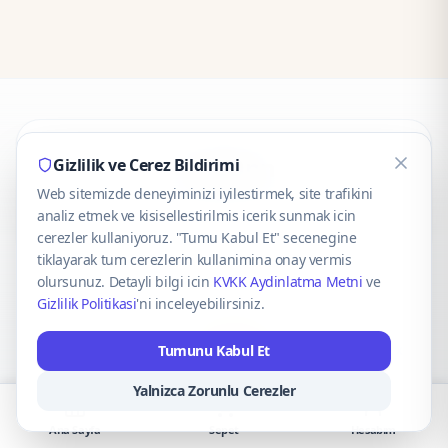
CaseOnn
Gizlilik ve Cerez Bildirimi
Web sitemizde deneyiminizi iyilestirmek, site trafikini
© 2025 CaseOnn. Tüm hakları saklıdır.
analiz etmek ve kisisellestirilmis icerik sunmak icin
cerezler kullaniyoruz. "Tumu Kabul Et" secenegine
tiklayarak tum cerezlerin kullanimina onay vermis
olursunuz. Detayli bilgi icin
KVKK Aydinlatma Metni
ve
Gizlilik Politikasi
'ni inceleyebilirsiniz.
Güvenli ödeme altyapısı
iyzico
tarafından sağlanmaktadır.
Tumunu Kabul Et
iyzico ile Öde
Troy
VISA
Mastercard
AMEX
Yalnizca Zorunlu Cerezler
Ana Sayfa
Sepet
Hesabım