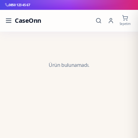
0850 123 45 67
CaseOnn
Sepetim
Ürün bulunamadı.