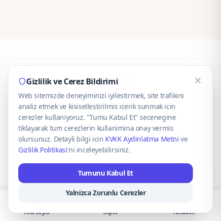
CaseOnn
Gizlilik ve Cerez Bildirimi
Web sitemizde deneyiminizi iyilestirmek, site trafikini
© 2025 CaseOnn. Tüm hakları saklıdır.
analiz etmek ve kisisellestirilmis icerik sunmak icin
cerezler kullaniyoruz. "Tumu Kabul Et" secenegine
tiklayarak tum cerezlerin kullanimina onay vermis
olursunuz. Detayli bilgi icin
KVKK Aydinlatma Metni
ve
Gizlilik Politikasi
'ni inceleyebilirsiniz.
Güvenli ödeme altyapısı
iyzico
tarafından sağlanmaktadır.
Tumunu Kabul Et
iyzico ile Öde
Troy
VISA
Mastercard
AMEX
Yalnizca Zorunlu Cerezler
Ana Sayfa
Sepet
Hesabım