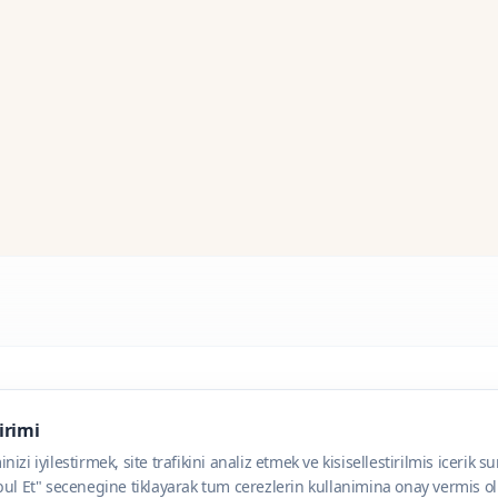
dirimi
zi iyilestirmek, site trafikini analiz etmek ve kisisellestirilmis icerik s
ul Et" secenegine tiklayarak tum cerezlerin kullanimina onay vermis olu