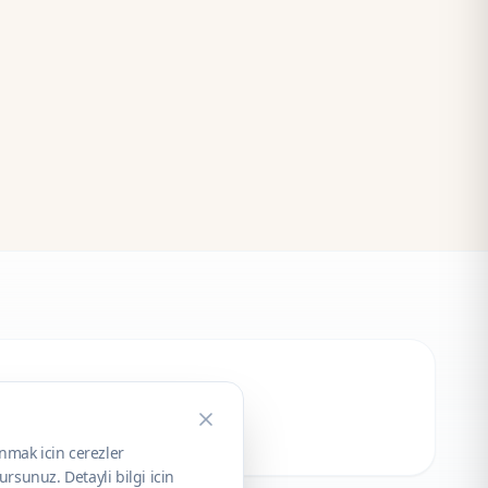
unmak icin cerezler
rsunuz. Detayli bilgi icin