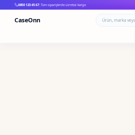
0850 123 45 67
|
Tüm siparişlerde ücretsiz kargo
CaseOnn