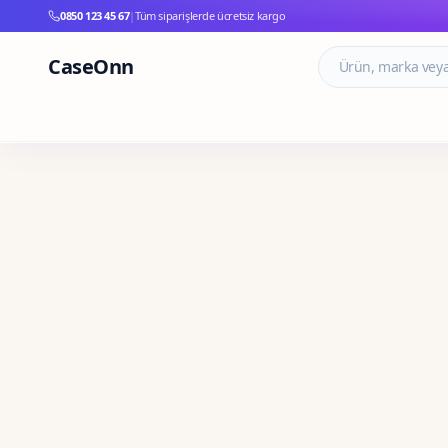
0850 123 45 67
|
Tüm siparişlerde ücretsiz kargo
CaseOnn