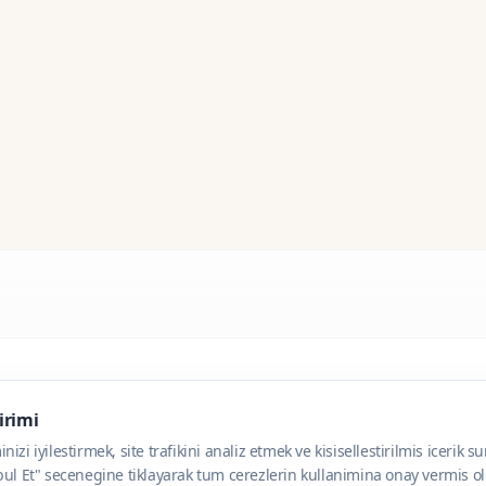
dirimi
zi iyilestirmek, site trafikini analiz etmek ve kisisellestirilmis icerik s
ul Et" secenegine tiklayarak tum cerezlerin kullanimina onay vermis olu