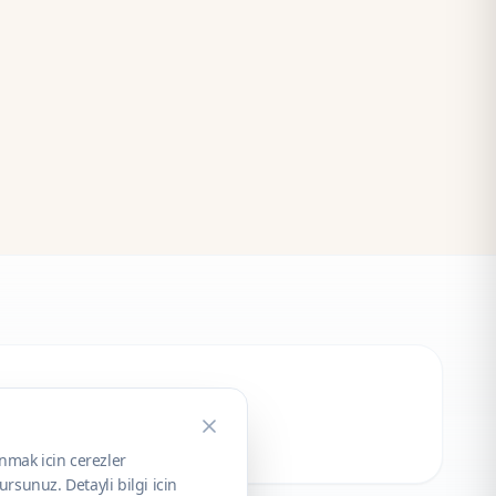
unmak icin cerezler
rsunuz. Detayli bilgi icin