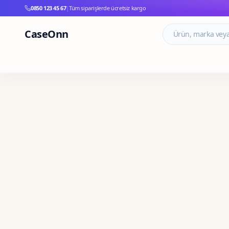
0850 123 45 67
|
Tüm siparişlerde ücretsiz kargo
CaseOnn