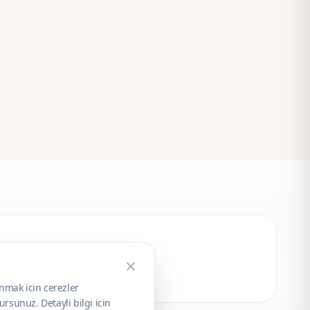
unmak icin cerezler
rsunuz. Detayli bilgi icin