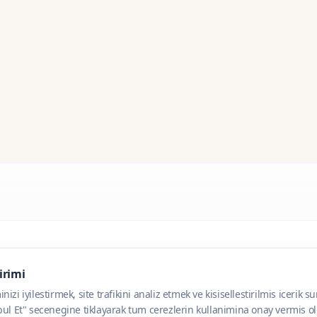
dirimi
zi iyilestirmek, site trafikini analiz etmek ve kisisellestirilmis icerik s
ul Et" secenegine tiklayarak tum cerezlerin kullanimina onay vermis olu