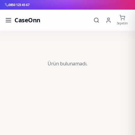
0850 123 45 67
CaseOnn
Sepetim
Ürün bulunamadı.