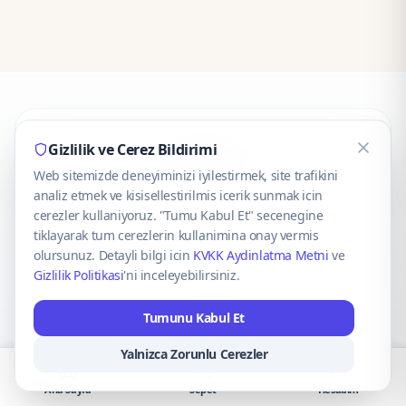
CaseOnn
Gizlilik ve Cerez Bildirimi
Web sitemizde deneyiminizi iyilestirmek, site trafikini
© 2025 CaseOnn. Tüm hakları saklıdır.
analiz etmek ve kisisellestirilmis icerik sunmak icin
cerezler kullaniyoruz. "Tumu Kabul Et" secenegine
tiklayarak tum cerezlerin kullanimina onay vermis
olursunuz. Detayli bilgi icin
KVKK Aydinlatma Metni
ve
Gizlilik Politikasi
'ni inceleyebilirsiniz.
Güvenli ödeme altyapısı
iyzico
tarafından sağlanmaktadır.
Tumunu Kabul Et
iyzico ile Öde
Troy
VISA
Mastercard
AMEX
Yalnizca Zorunlu Cerezler
Ana Sayfa
Sepet
Hesabım