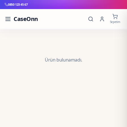
0850 123 45 67
CaseOnn
Sepetim
Ürün bulunamadı.