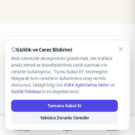
CaseOnn
Gizlilik ve Cerez Bildirimi
Web sitemizde deneyiminizi iyilestirmek, site trafikini
© 2025 CaseOnn. Tüm hakları saklıdır.
analiz etmek ve kisisellestirilmis icerik sunmak icin
cerezler kullaniyoruz. "Tumu Kabul Et" secenegine
tiklayarak tum cerezlerin kullanimina onay vermis
olursunuz. Detayli bilgi icin
KVKK Aydinlatma Metni
ve
Gizlilik Politikasi
'ni inceleyebilirsiniz.
Güvenli ödeme altyapısı
iyzico
tarafından sağlanmaktadır.
Tumunu Kabul Et
iyzico ile Öde
Troy
VISA
Mastercard
AMEX
Yalnizca Zorunlu Cerezler
Ana Sayfa
Sepet
Hesabım