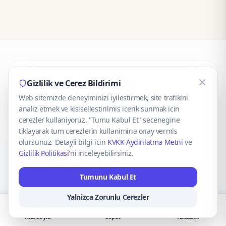
CaseOnn
Gizlilik ve Cerez Bildirimi
Web sitemizde deneyiminizi iyilestirmek, site trafikini
© 2025 CaseOnn. Tüm hakları saklıdır.
analiz etmek ve kisisellestirilmis icerik sunmak icin
cerezler kullaniyoruz. "Tumu Kabul Et" secenegine
tiklayarak tum cerezlerin kullanimina onay vermis
olursunuz. Detayli bilgi icin
KVKK Aydinlatma Metni
ve
Gizlilik Politikasi
'ni inceleyebilirsiniz.
Güvenli ödeme altyapısı
iyzico
tarafından sağlanmaktadır.
Tumunu Kabul Et
iyzico ile Öde
Troy
VISA
Mastercard
AMEX
Yalnizca Zorunlu Cerezler
Ana Sayfa
Sepet
Hesabım