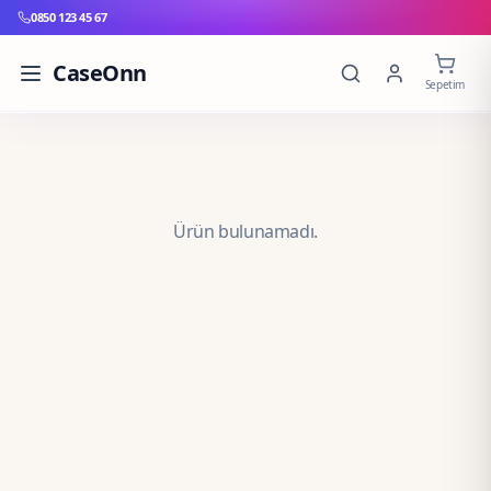
0850 123 45 67
CaseOnn
Sepetim
Ürün bulunamadı.