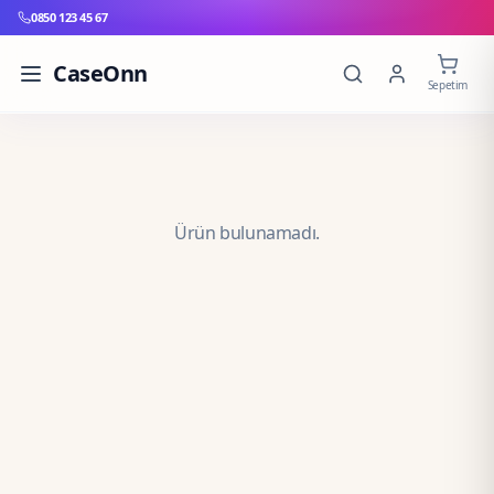
0850 123 45 67
CaseOnn
Sepetim
Ürün bulunamadı.