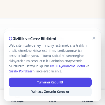
CaseOnn
Gizlilik ve Cerez Bildirimi
Web sitemizde deneyiminizi iyilestirmek, site trafikini
© 2025 CaseOnn. Tüm hakları saklıdır.
analiz etmek ve kisisellestirilmis icerik sunmak icin
cerezler kullaniyoruz. "Tumu Kabul Et" secenegine
tiklayarak tum cerezlerin kullanimina onay vermis
olursunuz. Detayli bilgi icin
KVKK Aydinlatma Metni
ve
Gizlilik Politikasi
'ni inceleyebilirsiniz.
Güvenli ödeme altyapısı
iyzico
tarafından sağlanmaktadır.
Tumunu Kabul Et
iyzico ile Öde
Troy
VISA
Mastercard
AMEX
Yalnizca Zorunlu Cerezler
Ana Sayfa
Sepet
Hesabım