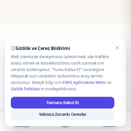
CaseOnn
Gizlilik ve Cerez Bildirimi
Web sitemizde deneyiminizi iyilestirmek, site trafikini
© 2025 CaseOnn. Tüm hakları saklıdır.
analiz etmek ve kisisellestirilmis icerik sunmak icin
cerezler kullaniyoruz. "Tumu Kabul Et" secenegine
tiklayarak tum cerezlerin kullanimina onay vermis
olursunuz. Detayli bilgi icin
KVKK Aydinlatma Metni
ve
Gizlilik Politikasi
'ni inceleyebilirsiniz.
Güvenli ödeme altyapısı
iyzico
tarafından sağlanmaktadır.
Tumunu Kabul Et
iyzico ile Öde
Troy
VISA
Mastercard
AMEX
Yalnizca Zorunlu Cerezler
Ana Sayfa
Sepet
Hesabım