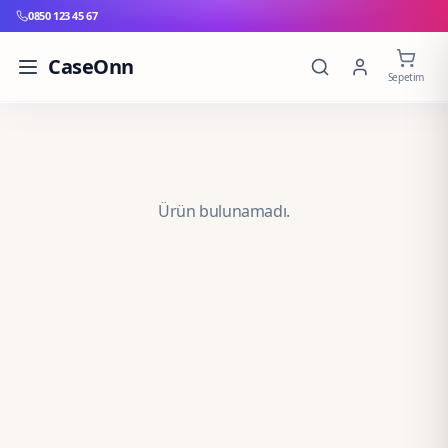
0850 123 45 67
CaseOnn
Sepetim
Ürün bulunamadı.