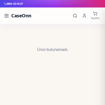
0850 123 45 67
CaseOnn
Sepetim
Ürün bulunamadı.