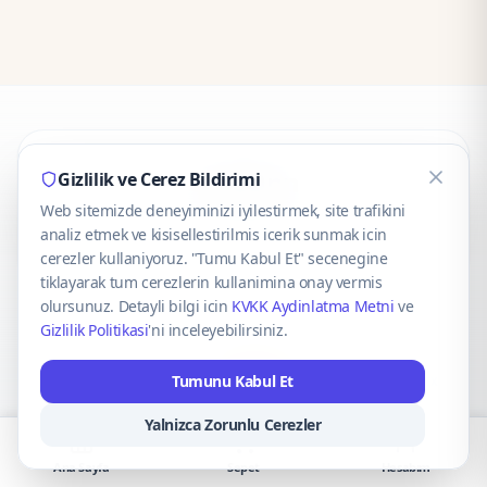
CaseOnn
Gizlilik ve Cerez Bildirimi
Web sitemizde deneyiminizi iyilestirmek, site trafikini
© 2025 CaseOnn. Tüm hakları saklıdır.
analiz etmek ve kisisellestirilmis icerik sunmak icin
cerezler kullaniyoruz. "Tumu Kabul Et" secenegine
tiklayarak tum cerezlerin kullanimina onay vermis
olursunuz. Detayli bilgi icin
KVKK Aydinlatma Metni
ve
Gizlilik Politikasi
'ni inceleyebilirsiniz.
Güvenli ödeme altyapısı
iyzico
tarafından sağlanmaktadır.
Tumunu Kabul Et
iyzico ile Öde
Troy
VISA
Mastercard
AMEX
Yalnizca Zorunlu Cerezler
Ana Sayfa
Sepet
Hesabım