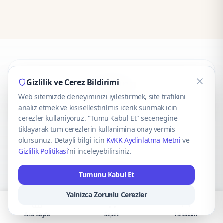
CaseOnn
Gizlilik ve Cerez Bildirimi
Web sitemizde deneyiminizi iyilestirmek, site trafikini
© 2025 CaseOnn. Tüm hakları saklıdır.
analiz etmek ve kisisellestirilmis icerik sunmak icin
cerezler kullaniyoruz. "Tumu Kabul Et" secenegine
tiklayarak tum cerezlerin kullanimina onay vermis
olursunuz. Detayli bilgi icin
KVKK Aydinlatma Metni
ve
Gizlilik Politikasi
'ni inceleyebilirsiniz.
Güvenli ödeme altyapısı
iyzico
tarafından sağlanmaktadır.
Tumunu Kabul Et
iyzico ile Öde
Troy
VISA
Mastercard
AMEX
Yalnizca Zorunlu Cerezler
Ana Sayfa
Sepet
Hesabım