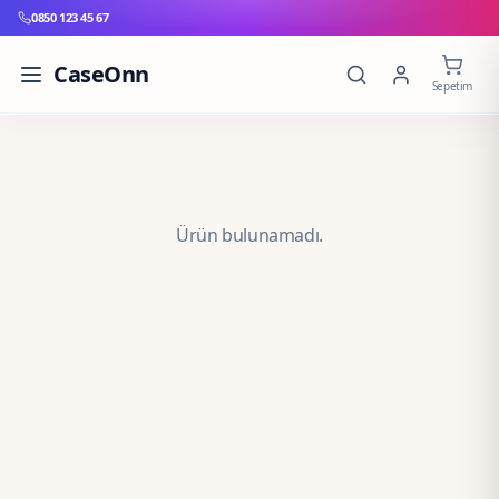
0850 123 45 67
CaseOnn
Sepetim
Ürün bulunamadı.