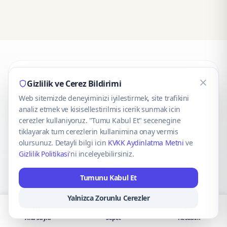
CaseOnn
Gizlilik ve Cerez Bildirimi
Web sitemizde deneyiminizi iyilestirmek, site trafikini
© 2025 CaseOnn. Tüm hakları saklıdır.
analiz etmek ve kisisellestirilmis icerik sunmak icin
cerezler kullaniyoruz. "Tumu Kabul Et" secenegine
tiklayarak tum cerezlerin kullanimina onay vermis
olursunuz. Detayli bilgi icin
KVKK Aydinlatma Metni
ve
Gizlilik Politikasi
'ni inceleyebilirsiniz.
Güvenli ödeme altyapısı
iyzico
tarafından sağlanmaktadır.
Tumunu Kabul Et
iyzico ile Öde
Troy
VISA
Mastercard
AMEX
Yalnizca Zorunlu Cerezler
Ana Sayfa
Sepet
Hesabım