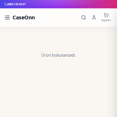
0850 123 45 67
CaseOnn
Sepetim
Ürün bulunamadı.