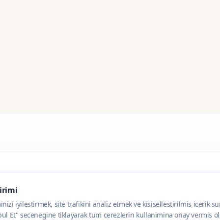
dirimi
zi iyilestirmek, site trafikini analiz etmek ve kisisellestirilmis icerik s
ul Et" secenegine tiklayarak tum cerezlerin kullanimina onay vermis olu