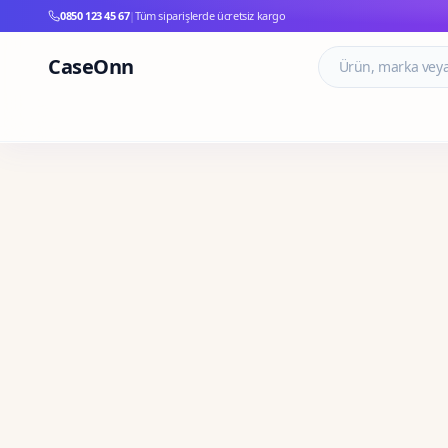
0850 123 45 67
|
Tüm siparişlerde ücretsiz kargo
CaseOnn