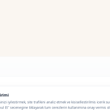
dirimi
zi iyilestirmek, site trafikini analiz etmek ve kisisellestirilmis icerik s
ul Et" secenegine tiklayarak tum cerezlerin kullanimina onay vermis olu