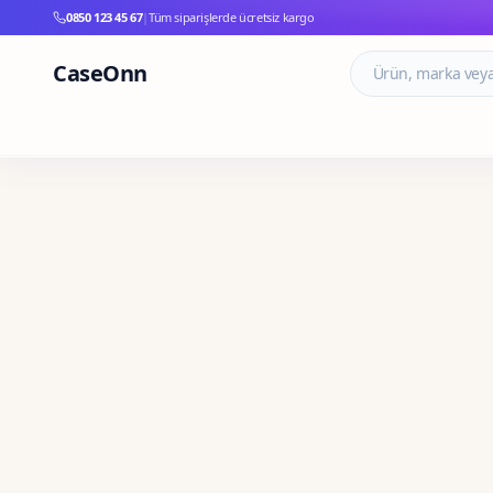
0850 123 45 67
|
Tüm siparişlerde ücretsiz kargo
CaseOnn