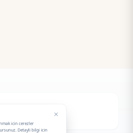
unmak icin cerezler
rsunuz. Detayli bilgi icin