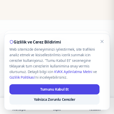
CaseOnn
Gizlilik ve Cerez Bildirimi
Web sitemizde deneyiminizi iyilestirmek, site trafikini
© 2025 CaseOnn. Tüm hakları saklıdır.
analiz etmek ve kisisellestirilmis icerik sunmak icin
cerezler kullaniyoruz. "Tumu Kabul Et" secenegine
tiklayarak tum cerezlerin kullanimina onay vermis
olursunuz. Detayli bilgi icin
KVKK Aydinlatma Metni
ve
Gizlilik Politikasi
'ni inceleyebilirsiniz.
Güvenli ödeme altyapısı
iyzico
tarafından sağlanmaktadır.
Tumunu Kabul Et
iyzico ile Öde
Troy
VISA
Mastercard
AMEX
Yalnizca Zorunlu Cerezler
Ana Sayfa
Sepet
Hesabım