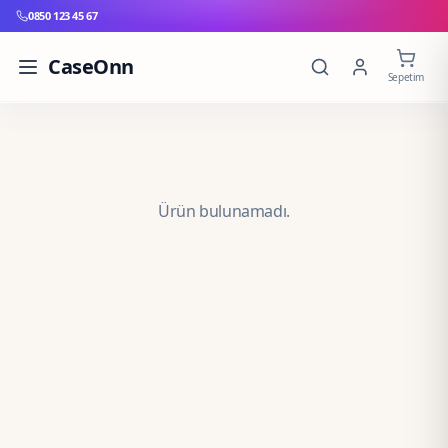
0850 123 45 67
CaseOnn
Sepetim
Ürün bulunamadı.