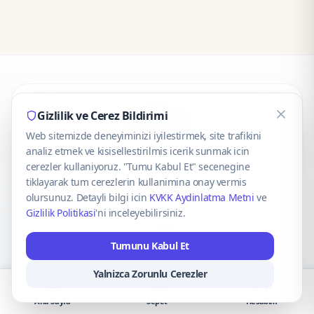
CaseOnn
Gizlilik ve Cerez Bildirimi
Web sitemizde deneyiminizi iyilestirmek, site trafikini
© 2025 CaseOnn. Tüm hakları saklıdır.
analiz etmek ve kisisellestirilmis icerik sunmak icin
cerezler kullaniyoruz. "Tumu Kabul Et" secenegine
tiklayarak tum cerezlerin kullanimina onay vermis
olursunuz. Detayli bilgi icin
KVKK Aydinlatma Metni
ve
Gizlilik Politikasi
'ni inceleyebilirsiniz.
Güvenli ödeme altyapısı
iyzico
tarafından sağlanmaktadır.
Tumunu Kabul Et
iyzico ile Öde
Troy
VISA
Mastercard
AMEX
Yalnizca Zorunlu Cerezler
Ana Sayfa
Sepet
Hesabım