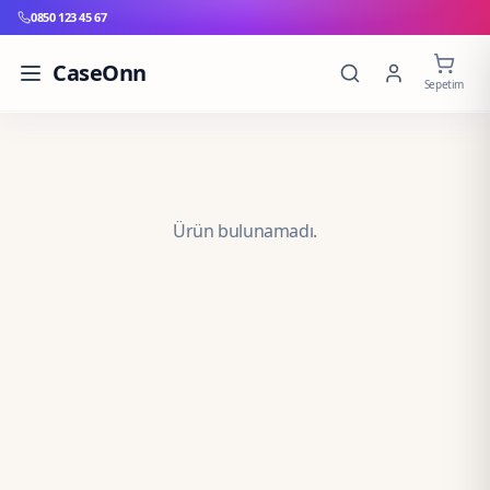
0850 123 45 67
CaseOnn
Sepetim
Ürün bulunamadı.