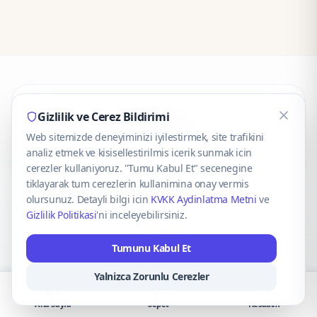
CaseOnn
Gizlilik ve Cerez Bildirimi
Web sitemizde deneyiminizi iyilestirmek, site trafikini
© 2025 CaseOnn. Tüm hakları saklıdır.
analiz etmek ve kisisellestirilmis icerik sunmak icin
cerezler kullaniyoruz. "Tumu Kabul Et" secenegine
tiklayarak tum cerezlerin kullanimina onay vermis
olursunuz. Detayli bilgi icin
KVKK Aydinlatma Metni
ve
Gizlilik Politikasi
'ni inceleyebilirsiniz.
Güvenli ödeme altyapısı
iyzico
tarafından sağlanmaktadır.
Tumunu Kabul Et
iyzico ile Öde
Troy
VISA
Mastercard
AMEX
Yalnizca Zorunlu Cerezler
Ana Sayfa
Sepet
Hesabım