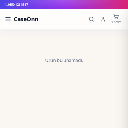
0850 123 45 67
CaseOnn
Sepetim
Ürün bulunamadı.