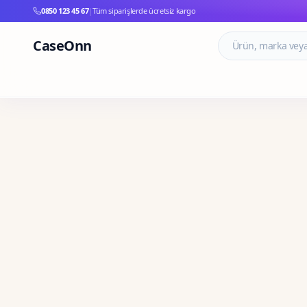
0850 123 45 67
|
Tüm siparişlerde ücretsiz kargo
CaseOnn