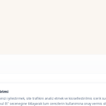
dirimi
zi iyilestirmek, site trafikini analiz etmek ve kisisellestirilmis icerik s
ul Et" secenegine tiklayarak tum cerezlerin kullanimina onay vermis olu