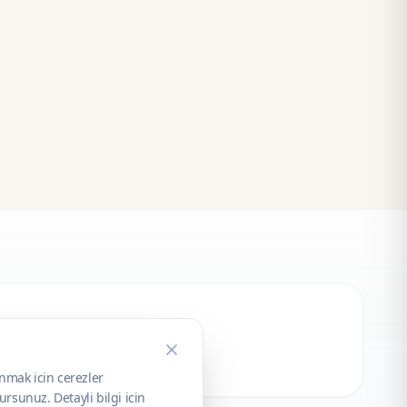
unmak icin cerezler
rsunuz. Detayli bilgi icin