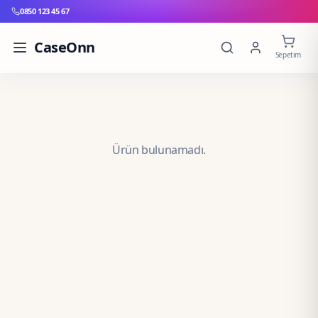
0850 123 45 67
CaseOnn
Sepetim
Ürün bulunamadı.