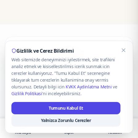
CaseOnn
Gizlilik ve Cerez Bildirimi
Web sitemizde deneyiminizi iyilestirmek, site trafikini
© 2025 CaseOnn. Tüm hakları saklıdır.
analiz etmek ve kisisellestirilmis icerik sunmak icin
cerezler kullaniyoruz. "Tumu Kabul Et" secenegine
tiklayarak tum cerezlerin kullanimina onay vermis
olursunuz. Detayli bilgi icin
KVKK Aydinlatma Metni
ve
Gizlilik Politikasi
'ni inceleyebilirsiniz.
Güvenli ödeme altyapısı
iyzico
tarafından sağlanmaktadır.
Tumunu Kabul Et
iyzico ile Öde
Troy
VISA
Mastercard
AMEX
Yalnizca Zorunlu Cerezler
Ana Sayfa
Sepet
Hesabım