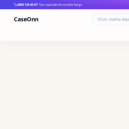
0850 123 45 67
|
Tüm siparişlerde ücretsiz kargo
CaseOnn