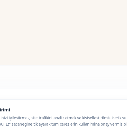
dirimi
zi iyilestirmek, site trafikini analiz etmek ve kisisellestirilmis icerik s
ul Et" secenegine tiklayarak tum cerezlerin kullanimina onay vermis olu