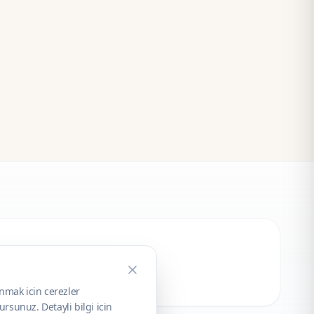
unmak icin cerezler
rsunuz. Detayli bilgi icin