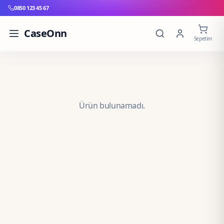
0850 123 45 67
CaseOnn
Sepetim
Ürün bulunamadı.