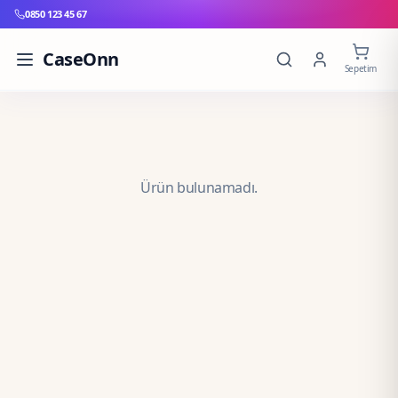
0850 123 45 67
CaseOnn
Sepetim
Ürün bulunamadı.