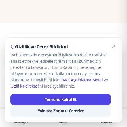
CaseOnn
Gizlilik ve Cerez Bildirimi
Web sitemizde deneyiminizi iyilestirmek, site trafikini
© 2025 CaseOnn. Tüm hakları saklıdır.
analiz etmek ve kisisellestirilmis icerik sunmak icin
cerezler kullaniyoruz. "Tumu Kabul Et" secenegine
tiklayarak tum cerezlerin kullanimina onay vermis
olursunuz. Detayli bilgi icin
KVKK Aydinlatma Metni
ve
Gizlilik Politikasi
'ni inceleyebilirsiniz.
Güvenli ödeme altyapısı
iyzico
tarafından sağlanmaktadır.
Tumunu Kabul Et
iyzico ile Öde
Troy
VISA
Mastercard
AMEX
Yalnizca Zorunlu Cerezler
Ana Sayfa
Sepet
Hesabım