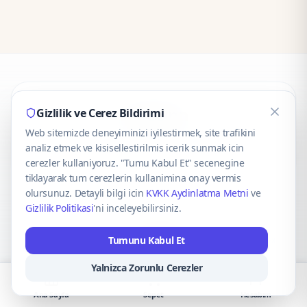
CaseOnn
Gizlilik ve Cerez Bildirimi
Web sitemizde deneyiminizi iyilestirmek, site trafikini
© 2025 CaseOnn. Tüm hakları saklıdır.
analiz etmek ve kisisellestirilmis icerik sunmak icin
cerezler kullaniyoruz. "Tumu Kabul Et" secenegine
tiklayarak tum cerezlerin kullanimina onay vermis
olursunuz. Detayli bilgi icin
KVKK Aydinlatma Metni
ve
Gizlilik Politikasi
'ni inceleyebilirsiniz.
Güvenli ödeme altyapısı
iyzico
tarafından sağlanmaktadır.
Tumunu Kabul Et
iyzico ile Öde
Troy
VISA
Mastercard
AMEX
Yalnizca Zorunlu Cerezler
Ana Sayfa
Sepet
Hesabım