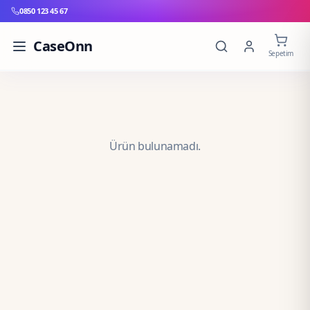
0850 123 45 67
CaseOnn
Sepetim
Ürün bulunamadı.