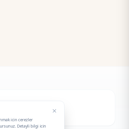
unmak icin cerezler
rsunuz. Detayli bilgi icin