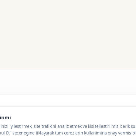
dirimi
zi iyilestirmek, site trafikini analiz etmek ve kisisellestirilmis icerik s
ul Et" secenegine tiklayarak tum cerezlerin kullanimina onay vermis olu