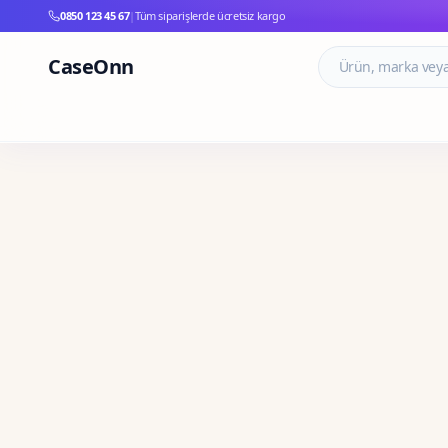
0850 123 45 67
|
Tüm siparişlerde ücretsiz kargo
CaseOnn