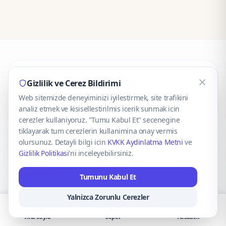
CaseOnn
Gizlilik ve Cerez Bildirimi
Web sitemizde deneyiminizi iyilestirmek, site trafikini
© 2025 CaseOnn. Tüm hakları saklıdır.
analiz etmek ve kisisellestirilmis icerik sunmak icin
cerezler kullaniyoruz. "Tumu Kabul Et" secenegine
tiklayarak tum cerezlerin kullanimina onay vermis
olursunuz. Detayli bilgi icin
KVKK Aydinlatma Metni
ve
Gizlilik Politikasi
'ni inceleyebilirsiniz.
Güvenli ödeme altyapısı
iyzico
tarafından sağlanmaktadır.
Tumunu Kabul Et
iyzico ile Öde
Troy
VISA
Mastercard
AMEX
Yalnizca Zorunlu Cerezler
Ana Sayfa
Sepet
Hesabım