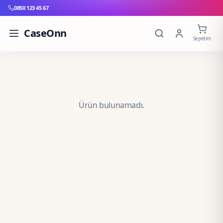
0850 123 45 67
CaseOnn
Sepetim
Ürün bulunamadı.