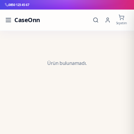
0850 123 45 67
CaseOnn
Sepetim
Ürün bulunamadı.