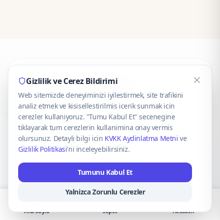
CaseOnn
Gizlilik ve Cerez Bildirimi
Web sitemizde deneyiminizi iyilestirmek, site trafikini
© 2025 CaseOnn. Tüm hakları saklıdır.
analiz etmek ve kisisellestirilmis icerik sunmak icin
cerezler kullaniyoruz. "Tumu Kabul Et" secenegine
tiklayarak tum cerezlerin kullanimina onay vermis
olursunuz. Detayli bilgi icin
KVKK Aydinlatma Metni
ve
Gizlilik Politikasi
'ni inceleyebilirsiniz.
Güvenli ödeme altyapısı
iyzico
tarafından sağlanmaktadır.
Tumunu Kabul Et
iyzico ile Öde
Troy
VISA
Mastercard
AMEX
Yalnizca Zorunlu Cerezler
Ana Sayfa
Sepet
Hesabım