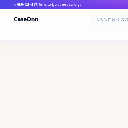
0850 123 45 67
|
Tüm siparişlerde ücretsiz kargo
CaseOnn