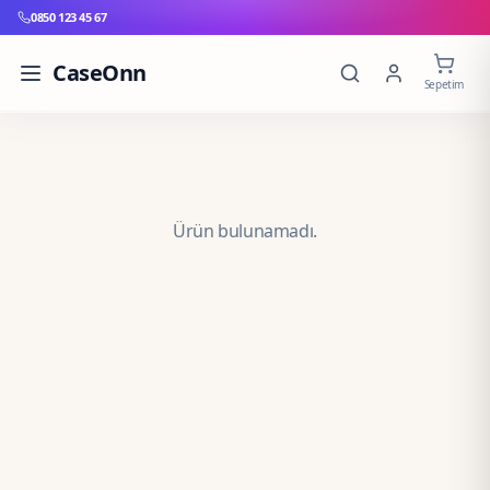
0850 123 45 67
CaseOnn
Sepetim
Ürün bulunamadı.