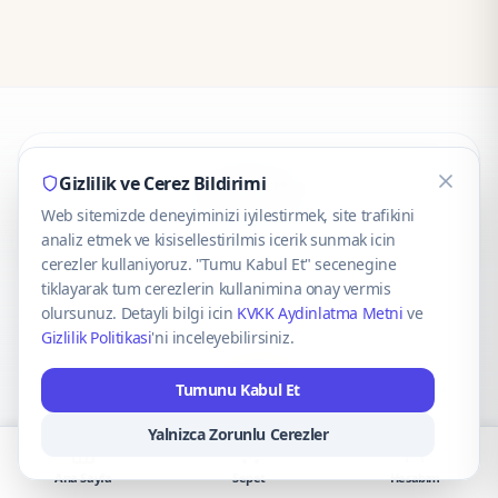
CaseOnn
Gizlilik ve Cerez Bildirimi
Web sitemizde deneyiminizi iyilestirmek, site trafikini
© 2025 CaseOnn. Tüm hakları saklıdır.
analiz etmek ve kisisellestirilmis icerik sunmak icin
cerezler kullaniyoruz. "Tumu Kabul Et" secenegine
tiklayarak tum cerezlerin kullanimina onay vermis
olursunuz. Detayli bilgi icin
KVKK Aydinlatma Metni
ve
Gizlilik Politikasi
'ni inceleyebilirsiniz.
Güvenli ödeme altyapısı
iyzico
tarafından sağlanmaktadır.
Tumunu Kabul Et
iyzico ile Öde
Troy
VISA
Mastercard
AMEX
Yalnizca Zorunlu Cerezler
Ana Sayfa
Sepet
Hesabım