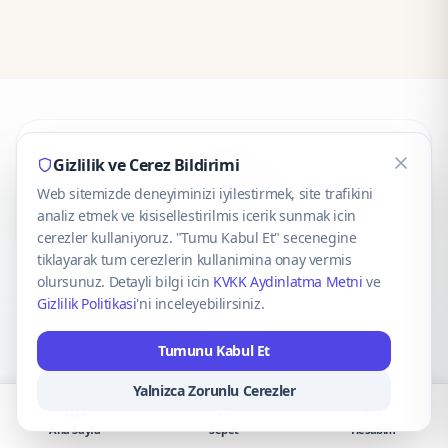
CaseOnn
Gizlilik ve Cerez Bildirimi
Web sitemizde deneyiminizi iyilestirmek, site trafikini
© 2025 CaseOnn. Tüm hakları saklıdır.
analiz etmek ve kisisellestirilmis icerik sunmak icin
cerezler kullaniyoruz. "Tumu Kabul Et" secenegine
tiklayarak tum cerezlerin kullanimina onay vermis
olursunuz. Detayli bilgi icin
KVKK Aydinlatma Metni
ve
Gizlilik Politikasi
'ni inceleyebilirsiniz.
Güvenli ödeme altyapısı
iyzico
tarafından sağlanmaktadır.
Tumunu Kabul Et
iyzico ile Öde
Troy
VISA
Mastercard
AMEX
Yalnizca Zorunlu Cerezler
Ana Sayfa
Sepet
Hesabım