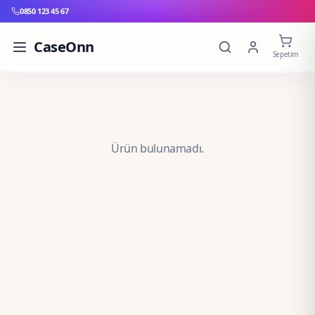
0850 123 45 67
CaseOnn
Sepetim
Ürün bulunamadı.