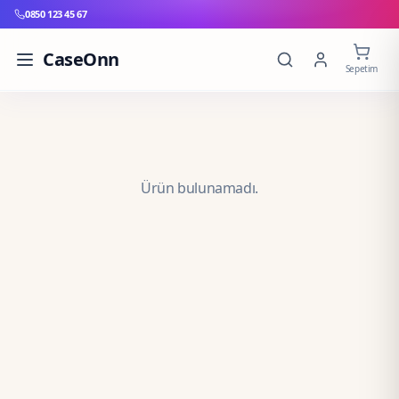
0850 123 45 67
CaseOnn
Sepetim
Ürün bulunamadı.