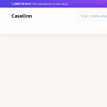
0850 123 45 67
|
Tüm siparişlerde ücretsiz kargo
CaseOnn