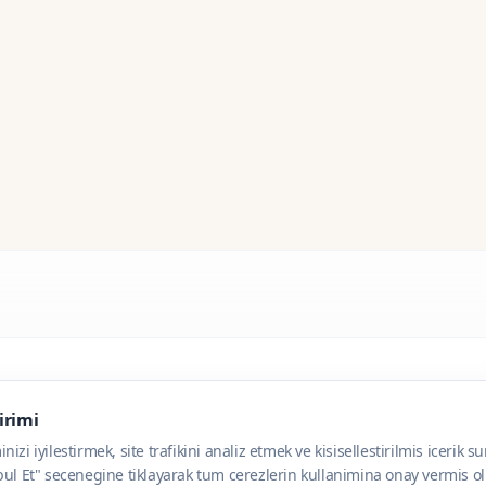
dirimi
zi iyilestirmek, site trafikini analiz etmek ve kisisellestirilmis icerik s
ul Et" secenegine tiklayarak tum cerezlerin kullanimina onay vermis olu