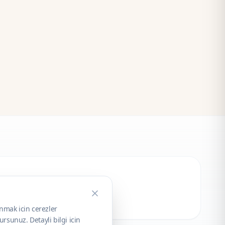
unmak icin cerezler
rsunuz. Detayli bilgi icin