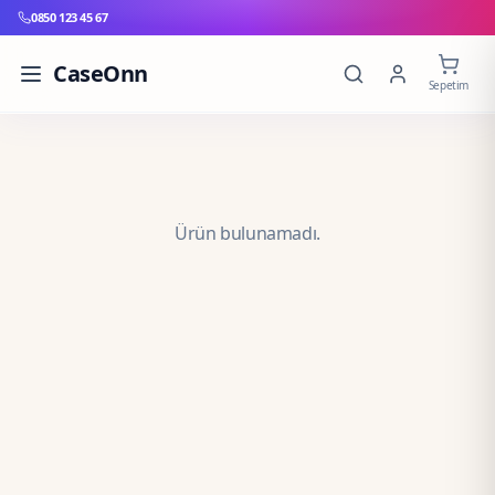
0850 123 45 67
CaseOnn
Sepetim
Ürün bulunamadı.