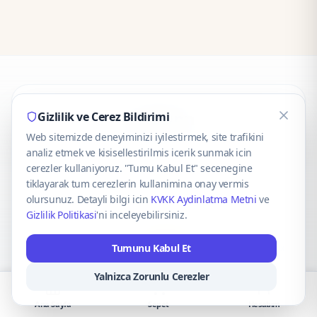
CaseOnn
Gizlilik ve Cerez Bildirimi
Web sitemizde deneyiminizi iyilestirmek, site trafikini
© 2025 CaseOnn. Tüm hakları saklıdır.
analiz etmek ve kisisellestirilmis icerik sunmak icin
cerezler kullaniyoruz. "Tumu Kabul Et" secenegine
tiklayarak tum cerezlerin kullanimina onay vermis
olursunuz. Detayli bilgi icin
KVKK Aydinlatma Metni
ve
Gizlilik Politikasi
'ni inceleyebilirsiniz.
Güvenli ödeme altyapısı
iyzico
tarafından sağlanmaktadır.
Tumunu Kabul Et
iyzico ile Öde
Troy
VISA
Mastercard
AMEX
Yalnizca Zorunlu Cerezler
Ana Sayfa
Sepet
Hesabım