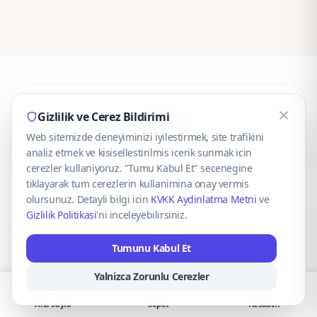
CaseOnn
Gizlilik ve Cerez Bildirimi
Web sitemizde deneyiminizi iyilestirmek, site trafikini
© 2025 CaseOnn. Tüm hakları saklıdır.
analiz etmek ve kisisellestirilmis icerik sunmak icin
cerezler kullaniyoruz. "Tumu Kabul Et" secenegine
tiklayarak tum cerezlerin kullanimina onay vermis
olursunuz. Detayli bilgi icin
KVKK Aydinlatma Metni
ve
Gizlilik Politikasi
'ni inceleyebilirsiniz.
Güvenli ödeme altyapısı
iyzico
tarafından sağlanmaktadır.
Tumunu Kabul Et
iyzico ile Öde
Troy
VISA
Mastercard
AMEX
Yalnizca Zorunlu Cerezler
Ana Sayfa
Sepet
Hesabım