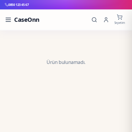
0850 123 45 67
CaseOnn
Sepetim
Ürün bulunamadı.