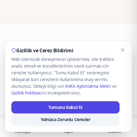
CaseOnn
Gizlilik ve Cerez Bildirimi
Web sitemizde deneyiminizi iyilestirmek, site trafikini
© 2025 CaseOnn. Tüm hakları saklıdır.
analiz etmek ve kisisellestirilmis icerik sunmak icin
cerezler kullaniyoruz. "Tumu Kabul Et" secenegine
tiklayarak tum cerezlerin kullanimina onay vermis
olursunuz. Detayli bilgi icin
KVKK Aydinlatma Metni
ve
Gizlilik Politikasi
'ni inceleyebilirsiniz.
Güvenli ödeme altyapısı
iyzico
tarafından sağlanmaktadır.
Tumunu Kabul Et
iyzico ile Öde
Troy
VISA
Mastercard
AMEX
Yalnizca Zorunlu Cerezler
Ana Sayfa
Sepet
Hesabım