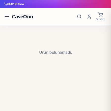
0850 123 45 67
CaseOnn
Sepetim
Ürün bulunamadı.