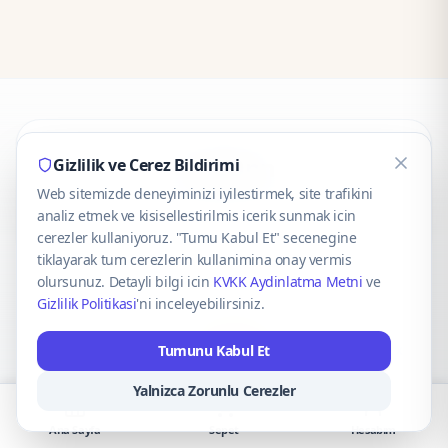
CaseOnn
Gizlilik ve Cerez Bildirimi
Web sitemizde deneyiminizi iyilestirmek, site trafikini
© 2025 CaseOnn. Tüm hakları saklıdır.
analiz etmek ve kisisellestirilmis icerik sunmak icin
cerezler kullaniyoruz. "Tumu Kabul Et" secenegine
tiklayarak tum cerezlerin kullanimina onay vermis
olursunuz. Detayli bilgi icin
KVKK Aydinlatma Metni
ve
Gizlilik Politikasi
'ni inceleyebilirsiniz.
Güvenli ödeme altyapısı
iyzico
tarafından sağlanmaktadır.
Tumunu Kabul Et
iyzico ile Öde
Troy
VISA
Mastercard
AMEX
Yalnizca Zorunlu Cerezler
Ana Sayfa
Sepet
Hesabım