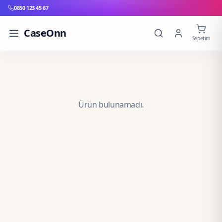
0850 123 45 67
CaseOnn
Sepetim
Ürün bulunamadı.