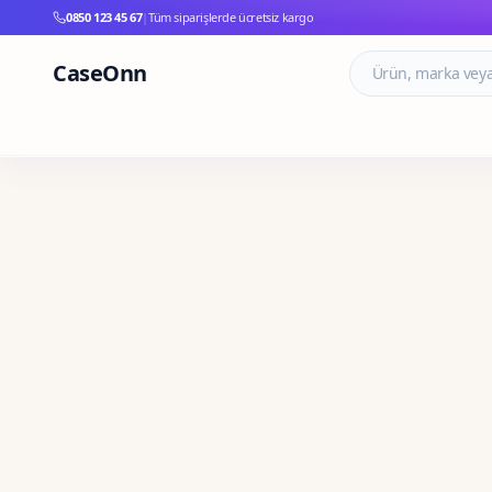
0850 123 45 67
|
Tüm siparişlerde ücretsiz kargo
CaseOnn