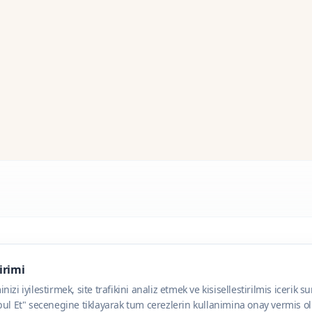
dirimi
zi iyilestirmek, site trafikini analiz etmek ve kisisellestirilmis icerik s
ul Et" secenegine tiklayarak tum cerezlerin kullanimina onay vermis olu