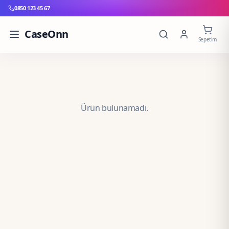
0850 123 45 67
CaseOnn
Sepetim
Ürün bulunamadı.