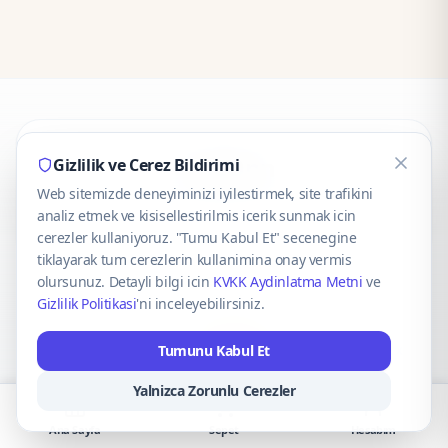
CaseOnn
Gizlilik ve Cerez Bildirimi
Web sitemizde deneyiminizi iyilestirmek, site trafikini
© 2025 CaseOnn. Tüm hakları saklıdır.
analiz etmek ve kisisellestirilmis icerik sunmak icin
cerezler kullaniyoruz. "Tumu Kabul Et" secenegine
tiklayarak tum cerezlerin kullanimina onay vermis
olursunuz. Detayli bilgi icin
KVKK Aydinlatma Metni
ve
Gizlilik Politikasi
'ni inceleyebilirsiniz.
Güvenli ödeme altyapısı
iyzico
tarafından sağlanmaktadır.
Tumunu Kabul Et
iyzico ile Öde
Troy
VISA
Mastercard
AMEX
Yalnizca Zorunlu Cerezler
Ana Sayfa
Sepet
Hesabım